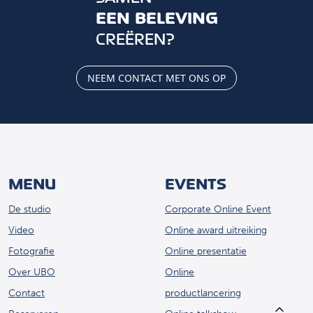
EEN BELEVING
CREËREN?
NEEM CONTACT MET ONS OP
MENU
EVENTS
De studio
Corporate Online Event
Video
Online award uitreiking
Fotografie
Online presentatie
Over UBO
Online
Contact
productlancering